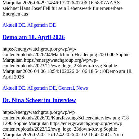
Marquitan
2026-06-29 14:46:17
2026-07-06 16:58:07
AAAS
zeichnet Hans-Josef Fell für sein Lebenswerk für erneuerbare
Energien aus
Aktuell DE
,
Allgemein DE
Demo am 18. April 2026
https://energywatchgroup.org/wp/wp-
content/uploads/2026/04/Mailchimp-Header.png
200
600
Sophie
Marquitan
https://energywatchgroup.org/wp/wp-
content/uploads/2023/12/ewg_logo_23down-b.svg
Sophie
Marquitan
2026-04-06 18:54:10
2026-04-06 18:54:10
Demo am 18.
April 2026
Aktuell DE
,
Allgemein DE
,
General
,
News
Dr. Nina Scheer im Interview
https://energywatchgroup.org/wp/wp-
content/uploads/2026/02/Kurzfassung-Scheer-Interview.png
718
1290
Sophie Marquitan
https://energywatchgroup.org/wp/wp-
content/uploads/2023/12/ewg_logo_23down-b.svg
Sophie
Marquitan
2026-02-02 16:12:42
2026-02-02 16:42:06
Dr. Nina