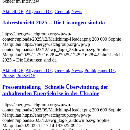
Scheer im Interview
Aktuell DE
,
Allgemein DE
,
General
,
News
Jahresbericht 2025 – Die Lösungen sind da
https://energywatchgroup.org/wp/wp-
content/uploads/2025/12/Mailchimp-Header.png
200
600
Sophie
Marquitan
https://energywatchgroup.org/wp/wp-
content/uploads/2023/12/ewg_logo_23down-b.svg
Sophie
Marquitan
2025-12-29 16:28:42
2025-12-29 16:28:42
Jahresbericht
2025 – Die Lösungen sind da
Aktuell DE
,
Allgemein DE
,
General
,
News
,
Politikpapier DE
,
Presse
,
Presse DE
Pressemitteilung | Schnelle Überwindung der
anhaltenden Energiekrise in der Ukraine
https://energywatchgroup.org/wp/wp-
content/uploads/2025/09/Mailchimp-Header.png
200
600
Sophie
Marquitan
https://energywatchgroup.org/wp/wp-
content/uploads/2023/12/ewg_logo_23down-b.svg
Sophie
Marquitan
2025-09-12 17:14:19
2025-09-12