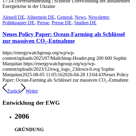
17:14:19
Pressemitteilung | Schnelle Überwindung der anhaltenden
Energiekrise in der Ukraine
Aktuell DE
,
Allgemein DE
,
General
,
News
,
Newsletter
,
Politikpapier DE
,
Presse
,
Presse DE
,
Studien DE
Neues Policy Paper: Ocean-Farming als Schlüssel
zur massiven CO₂-Entnahme
https://energywatchgroup.org/wp/wp-
content/uploads/2025/07/Mailchimp-Header.png
200
600
Sophie
Marquitan
https://energywatchgroup.org/wp/wp-
content/uploads/2023/12/ewg_logo_23down-b.svg
Sophie
Marquitan
2025-08-05 11:05:16
2026-04-28 13:04:43
Neues Policy
Paper: Ocean-Farming als Schlüssel zur massiven CO₂-Entnahme
Zurück
Weiter
Entwicklung der EWG
2006
GRÜNDUNG