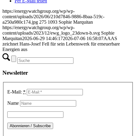
Per E-Mail teilen
https://energywatchgroup.org/wp/wp-
content/uploads/2026/06/210d7846-9886-8baa-519c-
a250a980c174.jpg
275
1093
Sophie Marquitan
https://energywatchgroup.org/wp/wp-
content/uploads/2023/12/ewg_logo_23down-b.svg
Sophie
Marquitan
2026-06-29 14:46:17
2026-07-06 16:58:07
AAAS
zeichnet Hans-Josef Fell für sein Lebenswerk für erneuerbare
Energien aus
Newsletter
E-Mail:
*
Name