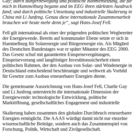
Gay; durch Bürgerbewegung und politische Rahmensetzung, die für
mich in Hammelburg begann und im EEG ihren stärksten Ausdruck
fand; und durch politische Umsetzung und industrielle Skalierung in
China mit Li Junfeng. Genau diese internationale Zusammenarbeit
brauchen wir heute mehr denn je“, sagt Hans-Josef Fell.
Fell gilt international als einer der prägenden politischen Wegbereiter
der Energiewende. Bereits auf kommunaler Ebene setzte er sich in
Hammelburg für Solarenergie und Bürgerenergie ein. Als Mitglied
des Deutschen Bundestages war er später Mitautor des EEG 2000.
Das Gesetz schuf mit garantierten Einspeisevergütungen,
Einspeisevorrang und langfristiger Investitionssicherheit einen
politischen Rahmen, der den Ausbau von Solar- und Windenergie in
Deutschland entscheidend beschleunigte und weltweit als Vorbild
für Gesetze zum Ausbau erneuerbarer Energien diente.
Die gemeinsame Auszeichnung von Hans-Josef Fell, Charlie Gay
und Li Junfeng unterstreicht die internationale Dimension der
Energiewende: technologische Entwicklung, politische
Marktöffnung, gesellschaftliches Engagement und industrielle
Skalierung haben zusammen den globalen Durchbruch erneuerbarer
Energien ermöglicht. Die AAAS würdigt damit nicht nur einzelne
wissenschaftliche Beiträge, sondern auch das Zusammenspiel von
Forschung, Politik, Wirtschaft und Zivilgesellschaft.