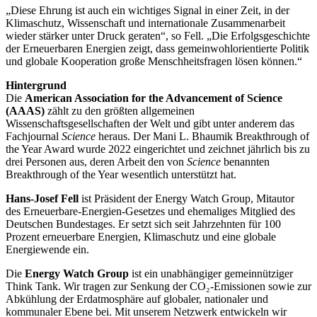
„Diese Ehrung ist auch ein wichtiges Signal in einer Zeit, in der
Klimaschutz, Wissenschaft und internationale Zusammenarbeit
wieder stärker unter Druck geraten“, so Fell. „Die Erfolgsgeschichte
der Erneuerbaren Energien zeigt, dass gemeinwohlorientierte Politik
und globale Kooperation große Menschheitsfragen lösen können.“
Hintergrund
Die
American Association for the Advancement of Science
(AAAS)
zählt zu den größten allgemeinen
Wissenschaftsgesellschaften der Welt und gibt unter anderem das
Fachjournal
Science
heraus. Der Mani L. Bhaumik Breakthrough of
the Year Award wurde 2022 eingerichtet und zeichnet jährlich bis zu
drei Personen aus, deren Arbeit den von
Science
benannten
Breakthrough of the Year wesentlich unterstützt hat.
Hans-Josef Fell
ist Präsident der Energy Watch Group, Mitautor
des Erneuerbare-Energien-Gesetzes und ehemaliges Mitglied des
Deutschen Bundestages. Er setzt sich seit Jahrzehnten für 100
Prozent erneuerbare Energien, Klimaschutz und eine globale
Energiewende ein.
Die
Energy Watch Group
ist ein unabhängiger gemeinnütziger
Think Tank. Wir tragen zur Senkung der CO₂-Emissionen sowie zur
Abkühlung der Erdatmosphäre auf globaler, nationaler und
kommunaler Ebene bei. Mit unserem Netzwerk entwickeln wir