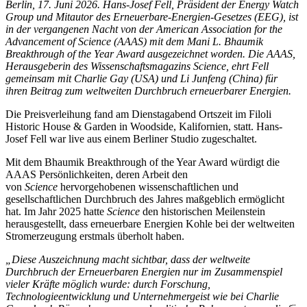
Berlin, 17. Juni 2026. Hans-Josef Fell, Präsident der Energy Watch
Group und Mitautor des Erneuerbare-Energien-Gesetzes (EEG), ist
in der vergangenen Nacht von der American Association for the
Advancement of Science (AAAS) mit dem Mani L. Bhaumik
Breakthrough of the Year Award ausgezeichnet worden. Die AAAS,
Herausgeberin des Wissenschaftsmagazins Science, ehrt Fell
gemeinsam mit Charlie Gay (USA) und Li Junfeng (China) für
ihren Beitrag zum weltweiten Durchbruch erneuerbarer Energien.
Die Preisverleihung fand am Dienstagabend Ortszeit im Filoli
Historic House & Garden in Woodside, Kalifornien, statt. Hans-
Josef Fell war live aus einem Berliner Studio zugeschaltet.
Mit dem Bhaumik Breakthrough of the Year Award würdigt die
AAAS Persönlichkeiten, deren Arbeit den
von
Science
hervorgehobenen wissenschaftlichen und
gesellschaftlichen Durchbruch des Jahres maßgeblich ermöglicht
hat. Im Jahr 2025 hatte
Science
den historischen Meilenstein
herausgestellt, dass erneuerbare Energien Kohle bei der weltweiten
Stromerzeugung erstmals überholt haben.
„Diese Auszeichnung macht sichtbar, dass der weltweite
Durchbruch der Erneuerbaren Energien nur im Zusammenspiel
vieler Kräfte möglich wurde: durch Forschung,
Technologieentwicklung und Unternehmergeist wie bei Charlie