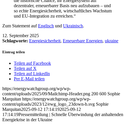
die historische Chance, ihr Energiesystem auf
dezentraler, erneuerbarer Basis neu aufzubauen – und
so echte Energiesicherheit, wirtschaftliches Wachstum
und EU-Integration zu erreichen.“
Zum Statement auf
Englisch
und
Ukrainisch
.
12. September 2025
Schlagworte:
Energiesicherheit
,
Erneuerbare Energien
,
ukraine
Eintrag teilen
Teilen auf Facebook
Teilen auf X
Teilen auf LinkedIn
Per E-Mail teilen
https://energywatchgroup.org/wp/wp-
content/uploads/2025/09/Mailchimp-Header.png
200
600
Sophie
Marquitan
https://energywatchgroup.org/wp/wp-
content/uploads/2023/12/ewg_logo_23down-b.svg
Sophie
Marquitan
2025-09-12 17:14:19
2025-09-12
17:14:19
Pressemitteilung | Schnelle Überwindung der anhaltenden
Energiekrise in der Ukraine