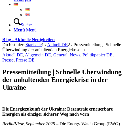
Suche
Menü
Menü
Blog - Aktuelle Neuigkeiten
Du bist hier:
Startseite
1
/
Aktuell DE
2
/
Pressemitteilung | Schnelle
Überwindung der anhaltenden Energiekrise in ...
Aktuell DE
,
Allgemein DE
,
General
,
News
,
Politikpapier DE
,
Presse
,
Presse DE
Pressemitteilung | Schnelle Überwindung
der anhaltenden Energiekrise in der
Ukraine
Die Energiezukunft der Ukraine: Dezentrale erneuerbare
Energien als einziger sicherer Weg nach vorn
Berlin/Kiew, September 2025
– Die Energy Watch Group (EWG)