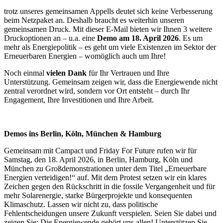
trotz unseres gemeinsamen Appells deutet sich keine Verbesserung
beim Netzpaket an. Deshalb braucht es weiterhin unseren
gemeinsamen Druck. Mit dieser E-Mail bieten wir Ihnen 3 weitere
Druckoptionen an – u.a. eine
Demo am 18. April 2026
. Es um
mehr als Energiepolitik – es geht um viele Existenzen im Sektor der
Erneuerbaren Energien – womöglich auch um Ihre!
Noch einmal
vielen Dank
für Ihr Vertrauen und Ihre
Unterstützung. Gemeinsam zeigen wir, dass die Energiewende nicht
zentral verordnet wird, sondern vor Ort entsteht – durch Ihr
Engagement, Ihre Investitionen und Ihre Arbeit.
Demos ins Berlin, Köln, München & Hamburg
Gemeinsam mit Campact und Friday For Future rufen wir für
Samstag, den 18. April 2026, in Berlin, Hamburg, Köln und
München zu Großdemonstrationen unter dem Titel „Erneuerbare
Energien verteidigen!“ auf. Mit dem Protest setzen wir ein klares
Zeichen gegen den Rückschritt in die fossile Vergangenheit und für
mehr Solarenergie, starke Bürgerprojekte und konsequenten
Klimaschutz. Lassen wir nicht zu, dass politische
Fehlentscheidungen unsere Zukunft verspielen. Seien Sie dabei und
zeigen Sie: Die Energiewende gehört uns allen! Unterstützen Sie